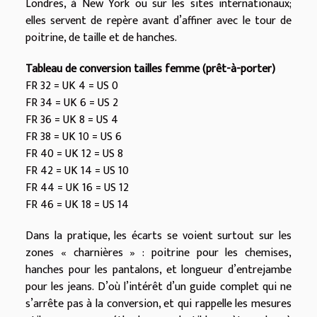
Londres, à New York ou sur les sites internationaux;
elles servent de repère avant d’affiner avec le tour de
poitrine, de taille et de hanches.
Tableau de conversion tailles femme (prêt-à-porter)
FR 32 = UK 4 = US 0
FR 34 = UK 6 = US 2
FR 36 = UK 8 = US 4
FR 38 = UK 10 = US 6
FR 40 = UK 12 = US 8
FR 42 = UK 14 = US 10
FR 44 = UK 16 = US 12
FR 46 = UK 18 = US 14
Dans la pratique, les écarts se voient surtout sur les
zones « charnières » : poitrine pour les chemises,
hanches pour les pantalons, et longueur d’entrejambe
pour les jeans. D’où l’intérêt d’un guide complet qui ne
s’arrête pas à la conversion, et qui rappelle les mesures