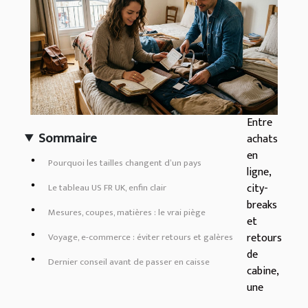
Entre
Sommaire
achats
en
Pourquoi les tailles changent d’un pays
ligne,
city-
Le tableau US FR UK, enfin clair
breaks
Mesures, coupes, matières : le vrai piège
et
retours
Voyage, e-commerce : éviter retours et galères
de
Dernier conseil avant de passer en caisse
cabine,
une