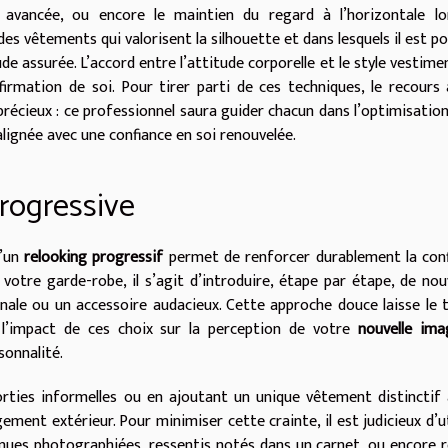
 avancée, ou encore le maintien du regard à l’horizontale lo
es vêtements qui valorisent la silhouette et dans lesquels il est po
de assurée. L’accord entre l’attitude corporelle et le style vestime
ffirmation de soi. Pour tirer parti de ces techniques, le recours
récieux : ce professionnel saura guider chacun dans l’optimisation
alignée avec une confiance en soi renouvelée.
progressive
d’un
relooking progressif
permet de renforcer durablement la con
votre garde-robe, il s’agit d’introduire, étape par étape, de no
inale ou un accessoire audacieux. Cette approche douce laisse le
r l’impact de ces choix sur la perception de votre
nouvelle ima
sonnalité.
sorties informelles ou en ajoutant un unique vêtement distinctif
ement extérieur. Pour minimiser cette crainte, il est judicieux d’ut
nues photographiées, ressentis notés dans un carnet, ou encore r