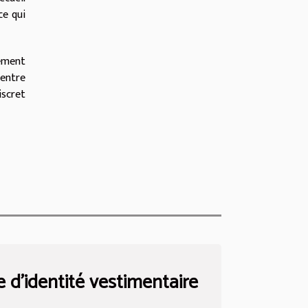
ce qui
gement
 entre
iscret
e d’identité vestimentaire