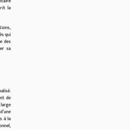
ntaire
rit la
tions,
és qui
ie des
ler sa
alisé.
ent de
 large
 d’une
s à la
onnel,