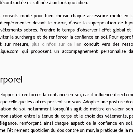
décontractée et raffinée à un look quotidien.
es conseils mode pour bien choisir chaque accessoire mode en 
’expérimenter devant le miroir, d’oser la superposition de bij
vêtements sobres. Prendre le temps d’observer l’effet global et
viter la surcharge et de renforcer la confiance en soi. Pour appro
nt sur mesure,
plus d'infos sur ce lien
conduit vers des resso
etique.com, qui proposent un accompagnement personnalisé da
rporel
opper et renforcer la confiance en soi, car il influence directem
ue celle que les autres portent sur vous. Adopter une posture dro
mation de soi, notamment lorsqu’il s’agit de mettre en valeur son
armonisation entre la tenue du corps et le choix des vêtements, 
élégance, renforçant ainsi chaque aspect de la confiance en soi
me l’étirement quotidien du dos contre un mur, la pratique de la 