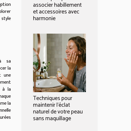
eption
associer habillement
et accessoires avec
plorer
harmonie
style
 à sa
cer la
t une
lement
 à la
chaque
Techniques pour
mme la
maintenir l'éclat
nnelle
naturel de votre peau
turées
sans maquillage