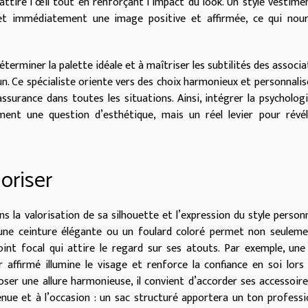
i attire l’œil tout en renforçant l’impact du look. Un style vestime
met immédiatement une image positive et affirmée, ce qui nour
éterminer la palette idéale et à maîtriser les subtilités des associa
n. Ce spécialiste oriente vers des choix harmonieux et personnalis
assurance dans toutes les situations. Ainsi, intégrer la psycholog
ment une question d’esthétique, mais un réel levier pour révé
oriser
 la valorisation de sa silhouette et l’expression du style personn
, une ceinture élégante ou un foulard coloré permet non seulem
int focal qui attire le regard sur ses atouts. Par exemple, une
ier affirmé illumine le visage et renforce la confiance en soi lors
er une allure harmonieuse, il convient d’accorder ses accessoire
nue et à l’occasion : un sac structuré apportera un ton professi