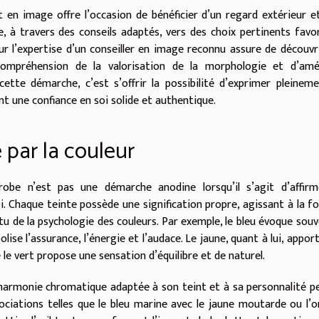
n image offre l’occasion de bénéficier d’un regard extérieur e
e, à travers des conseils adaptés, vers des choix pertinents favo
sur l’expertise d’un conseiller en image reconnu assure de découvr
compréhension de la valorisation de la morphologie et d’amél
tte démarche, c’est s’offrir la possibilité d’exprimer pleinem
nt une confiance en soi solide et authentique.
 par la couleur
obe n’est pas une démarche anodine lorsqu’il s’agit d’affirm
i. Chaque teinte possède une signification propre, agissant à la fo
tu de la psychologie des couleurs. Par exemple, le bleu évoque souv
olise l’assurance, l’énergie et l’audace. Le jaune, quant à lui, appor
 le vert propose une sensation d’équilibre et de naturel.
 harmonie chromatique adaptée à son teint et à sa personnalité 
ociations telles que le bleu marine avec le jaune moutarde ou l’