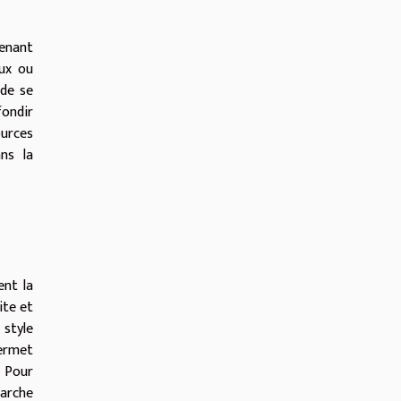
tenant
oux ou
 de se
fondir
urces
ns la
ent la
ite et
 style
permet
. Pour
marche