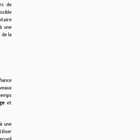
rs de
ssible
ntaire
 à une
 de la
fiance
uveaux
 temps
ge
et
 à une
iliser
ecueil