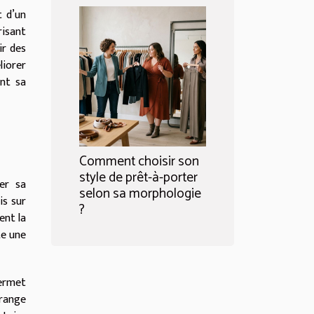
t d’un
risant
ir des
iorer
ent sa
Comment choisir son
style de prêt-à-porter
er sa
selon sa morphologie
is sur
?
ent la
te une
permet
orange