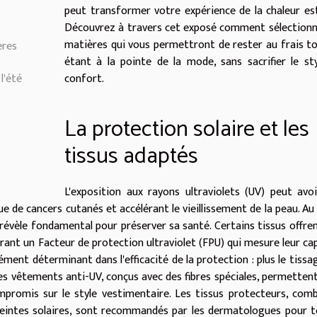
peut transformer votre expérience de la chaleur est
Découvrez à travers cet exposé comment sélectionn
matières qui vous permettront de rester au frais t
ères
étant à la pointe de la mode, sans sacrifier le st
l'été
confort.
La protection solaire et les
tissus adaptés
L'exposition aux rayons ultraviolets (UV) peut avo
ue de cancers cutanés et accélérant le vieillissement de la peau. Au
e révèle fondamental pour préserver sa santé. Certains tissus offre
grant un Facteur de protection ultraviolet (FPU) qui mesure leur ca
ément déterminant dans l'efficacité de la protection : plus le tissa
Des vêtements anti-UV, conçus avec des fibres spéciales, permettent
ompromis sur le style vestimentaire. Les tissus protecteurs, com
teintes solaires, sont recommandés par les dermatologues pour 