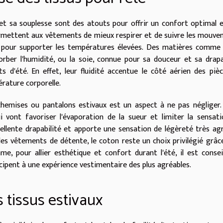
 et sa souplesse sont des atouts pour offrir un confort optimal 
permettent aux vêtements de mieux respirer et de suivre les mouv
l pour supporter les températures élevées. Des matières comme l
rber l'humidité, ou la soie, connue pour sa douceur et sa drapa
s d'été. En effet, leur fluidité accentue le côté aérien des piè
érature corporelle.
 chemises ou pantalons estivaux est un aspect à ne pas négliger. 
ui vont favoriser l'évaporation de la sueur et limiter la sensat
cellente drapabilité et apporte une sensation de légèreté très ag
les vêtements de détente, le coton reste un choix privilégié grâc
mme, pour allier esthétique et confort durant l'été, il est consei
ticipent à une expérience vestimentaire des plus agréables.
s tissus estivaux