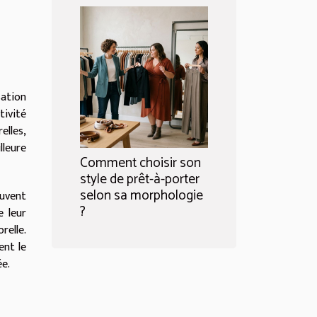
sation
ivité
elles,
lleure
Comment choisir son
style de prêt-à-porter
selon sa morphologie
ouvent
?
e leur
relle.
ent le
ée.