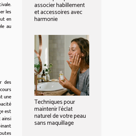
ivale.
associer habillement
et accessoires avec
er les
harmonie
out en
yle au
ir des
 cours
nt une
Techniques pour
pacité
maintenir l'éclat
ge est
naturel de votre peau
 ainsi
sans maquillage
binant
toutes