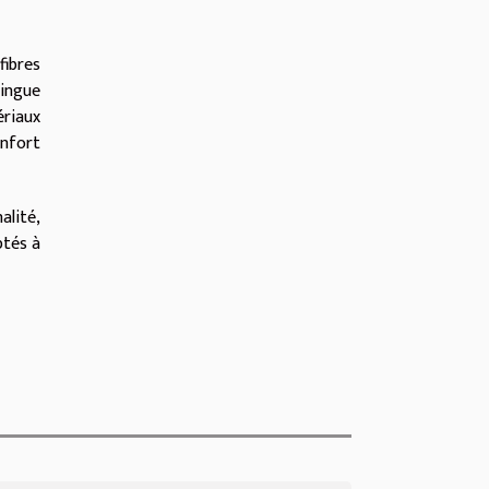
fibres
tingue
ériaux
onfort
alité,
ptés à