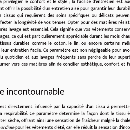
privilégier le confort et le style ; la facilité d'entretien est au
t offrir la possibilité d'un entretien aisé pour garantir leur durabil
les tissus qui requièrent des soins spécifiques ou délicats peuve
fecter la longévité de vos tenues. Opter pour des matières résis
rès lavage est essentiel. Cela signifie que vos vêtements conser
oyages, ce qui est particulièrement appréciable durant les mois cha
tissus durables comme le coton, le lin, ou encore certains mé
eur entretien facile. Ce paramètre est non négligeable pour avo
du quotidien et aux lavages fréquents sans perdre de leur super
urner vers ces matières afin de concilier esthétique, confort et fa
ère incontournable
 est directement influencé par la capacité d'un tissu à permett
la respirabilité. Ce paramètre détermine la façon dont le tissu 
ter sèche, offrant ainsi une sensation de fraîcheur malgré la chale
mordiale
pour les vêtements d'été, car elle réduit la sensation d'inc