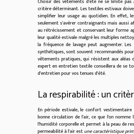
Choisir des vêtements d'été ne se limite pas à 
critère déterminant. Les textiles estivaux doiven
simplifier leur usage au quotidien. En effet, 
seulement s'avérer contraignants mais aussi af
au rétrécissement et conservant leur forme ap
leur qualité estivale malgré les multiples nett
la fréquence de lavage peut augmenter. Les 
synthétiques, sont souvent recommandés pour l
vêtements pratiques, qui résistent aux aléas 
expert en entretien textile conseillera de se to
d'entretien pour vos tenues d'été.
La respirabilité : un crit
En période estivale, le confort vestimentaire
bonne circulation de l'air, ce que l'on nomme 
l'humidité corporelle et permet à la peau de res
permeabilité à l'air est
une caractéristique pri