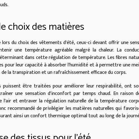
auds.
le choix des matières
lors du choix des vêtements d'été, ceux-ci devant offrir une sen
tenir une température agréable malgré la chaleur. La conduct
éterminant dans cette régulation de température. Les fibres natur
tées pour leur capacité à absorber l'humidité et à permettre une mei
on de la transpiration et un rafraîchissement efficace du corps.
les puissent être traitées pour améliorer leur respirabilité, ont s
traîner une sensation d'inconfort par temps chaud. En raison d
de l'air et entraver la régulation naturelle de la température corpo
onc recommandé de privilégier les matières naturelles qui favoris
urant ainsi un confort thermique optimal tout au long de la journ
se des tissus pour l'été