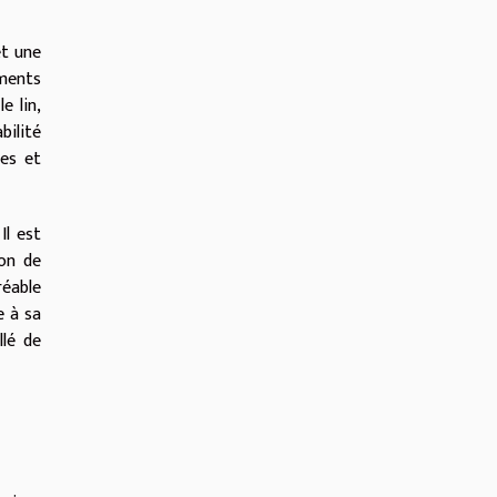
et une
ements
e lin,
bilité
ces et
Il est
ion de
réable
e à sa
llé de