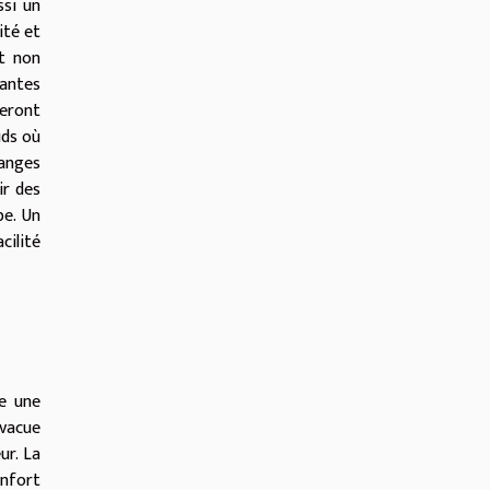
ssi un
ité et
nt non
tantes
veront
uds où
langes
ir des
be. Un
cilité
re une
évacue
ur. La
onfort